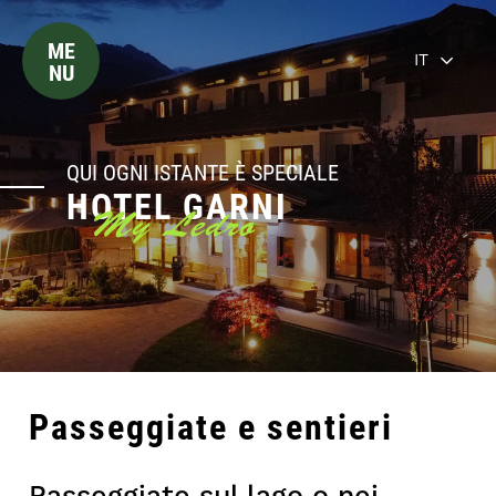
ME
IT
NU
QUI OGNI ISTANTE È SPECIALE
HOTEL GARNI
My Ledro
Passeggiate e sentieri