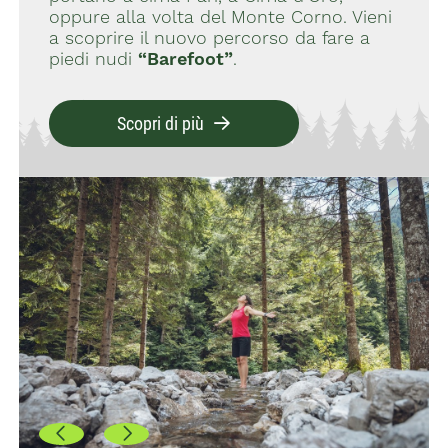
oppure alla volta del Monte Corno. Vieni
a scoprire il nuovo percorso da fare a
piedi nudi
“Barefoot”
.
Scopri di più