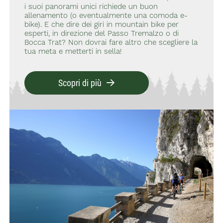
i suoi panorami unici richiede un buon
allenamento (o eventualmente una comoda e-
bike). E che dire dei giri in mountain bike per
esperti, in direzione del Passo Tremalzo o di
Bocca Trat? Non dovrai fare altro che scegliere la
tua meta e metterti in sella!
Scopri di più